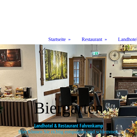
Startseite
Restaurant
Landhote
Biergarten
Landhotel & Restaurant Fahrenkamp
Hier können Sie richtig entspannen und schlemmen.